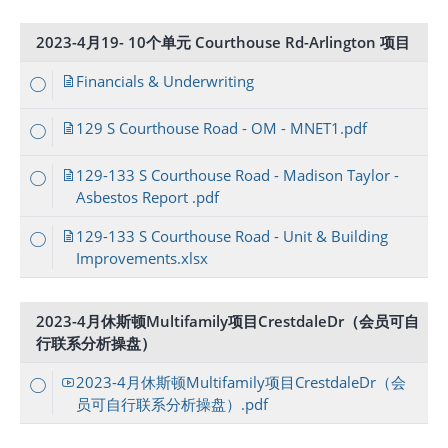
2023-4月19- 10个单元 Courthouse Rd-Arlington 项目
Financials & Underwriting
129 S Courthouse Road - OM - MNET1.pdf
129-133 S Courthouse Road - Madison Taylor -
Asbestos Report .pdf
129-133 S Courthouse Road - Unit & Building
Improvements.xlsx
2023-4月休斯顿Multifamily项目CrestdaleDr（会员可自
行联系分析操盘）
2023-4月休斯顿Multifamily项目CrestdaleDr（会
员可自行联系分析操盘）.pdf