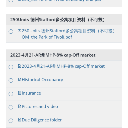
250Units-德州Stafford多公寓项目资料（不可投）
250Units-德州Stafford多公寓项目资料（不可投）
OM_the Park of Tivoli.pdf
2023-4月21-AR州MHP-8% cap-Off market
2023-4月21-AR州MHP-8% cap-Off market
Historical Occupancy
Insurance
Pictures and video
Due Diligence folder