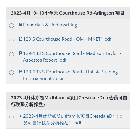
2023-4月19- 10个单元 Courthouse Rd-Arlington 项目
Financials & Underwriting
129 S Courthouse Road - OM - MNET1.pdf
129-133 S Courthouse Road - Madison Taylor -
Asbestos Report .pdf
129-133 S Courthouse Road - Unit & Building
Improvements.xlsx
2023-4月休斯顿Multifamily项目CrestdaleDr（会员可自
行联系分析操盘）
2023-4月休斯顿Multifamily项目CrestdaleDr（会
员可自行联系分析操盘）.pdf