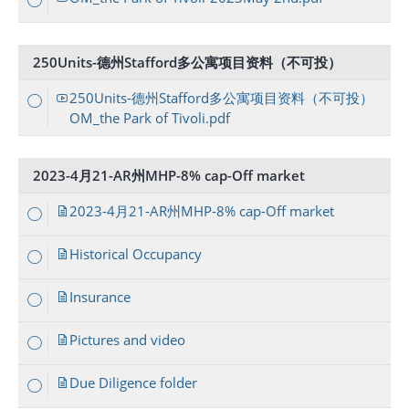
250Units-德州Stafford多公寓项目资料（不可投）
250Units-德州Stafford多公寓项目资料（不可投）
OM_the Park of Tivoli.pdf
2023-4月21-AR州MHP-8% cap-Off market
2023-4月21-AR州MHP-8% cap-Off market
Historical Occupancy
Insurance
Pictures and video
Due Diligence folder