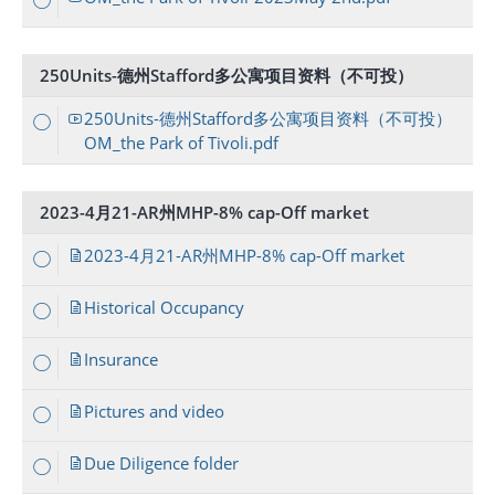
250Units-德州Stafford多公寓项目资料（不可投）
250Units-德州Stafford多公寓项目资料（不可投）
OM_the Park of Tivoli.pdf
2023-4月21-AR州MHP-8% cap-Off market
2023-4月21-AR州MHP-8% cap-Off market
Historical Occupancy
Insurance
Pictures and video
Due Diligence folder