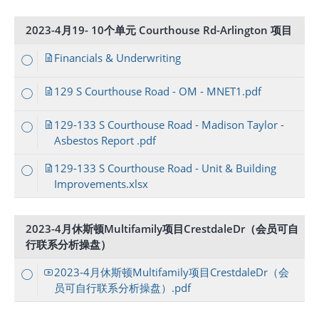
2023-4月19- 10个单元 Courthouse Rd-Arlington 项目
Financials & Underwriting
129 S Courthouse Road - OM - MNET1.pdf
129-133 S Courthouse Road - Madison Taylor -
Asbestos Report .pdf
129-133 S Courthouse Road - Unit & Building
Improvements.xlsx
2023-4月休斯顿Multifamily项目CrestdaleDr（会员可自
行联系分析操盘）
2023-4月休斯顿Multifamily项目CrestdaleDr（会
员可自行联系分析操盘）.pdf