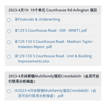
2023-4月19- 10个单元 Courthouse Rd-Arlington 项目
Financials & Underwriting
129 S Courthouse Road - OM - MNET1.pdf
129-133 S Courthouse Road - Madison Taylor -
Asbestos Report .pdf
129-133 S Courthouse Road - Unit & Building
Improvements.xlsx
2023-4月休斯顿Multifamily项目CrestdaleDr（会员可自
行联系分析操盘）
2023-4月休斯顿Multifamily项目CrestdaleDr（会
员可自行联系分析操盘）.pdf