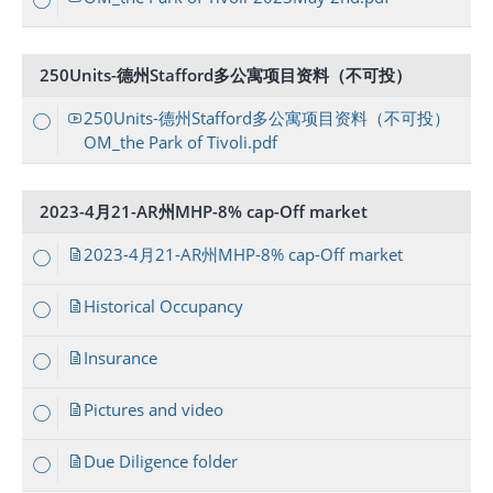
250Units-德州Stafford多公寓项目资料（不可投）
250Units-德州Stafford多公寓项目资料（不可投）
OM_the Park of Tivoli.pdf
2023-4月21-AR州MHP-8% cap-Off market
2023-4月21-AR州MHP-8% cap-Off market
Historical Occupancy
Insurance
Pictures and video
Due Diligence folder