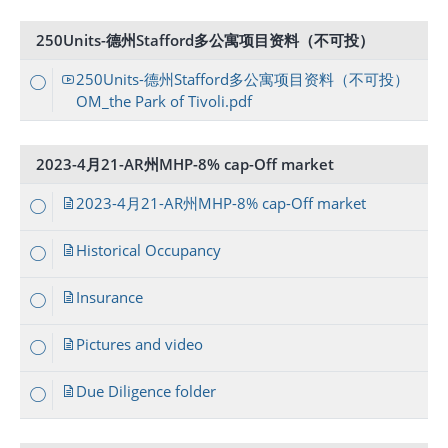
250Units-德州Stafford多公寓项目资料（不可投）
250Units-德州Stafford多公寓项目资料（不可投）
OM_the Park of Tivoli.pdf
2023-4月21-AR州MHP-8% cap-Off market
2023-4月21-AR州MHP-8% cap-Off market
Historical Occupancy
Insurance
Pictures and video
Due Diligence folder