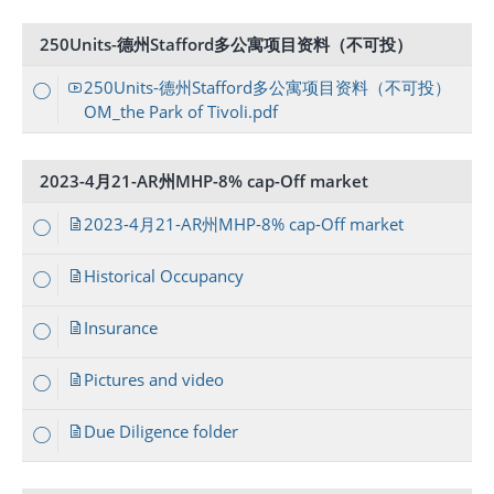
250Units-德州Stafford多公寓项目资料（不可投）
250Units-德州Stafford多公寓项目资料（不可投）
OM_the Park of Tivoli.pdf
2023-4月21-AR州MHP-8% cap-Off market
2023-4月21-AR州MHP-8% cap-Off market
Historical Occupancy
Insurance
Pictures and video
Due Diligence folder