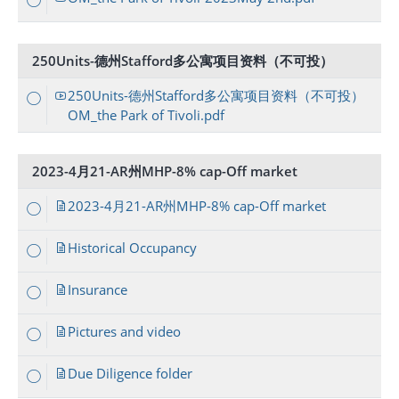
250Units-德州Stafford多公寓项目资料（不可投）
250Units-德州Stafford多公寓项目资料（不可投）
OM_the Park of Tivoli.pdf
2023-4月21-AR州MHP-8% cap-Off market
2023-4月21-AR州MHP-8% cap-Off market
Historical Occupancy
Insurance
Pictures and video
Due Diligence folder