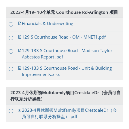
2023-4月19- 10个单元 Courthouse Rd-Arlington 项目
Financials & Underwriting
129 S Courthouse Road - OM - MNET1.pdf
129-133 S Courthouse Road - Madison Taylor -
Asbestos Report .pdf
129-133 S Courthouse Road - Unit & Building
Improvements.xlsx
2023-4月休斯顿Multifamily项目CrestdaleDr（会员可自
行联系分析操盘）
2023-4月休斯顿Multifamily项目CrestdaleDr（会
员可自行联系分析操盘）.pdf