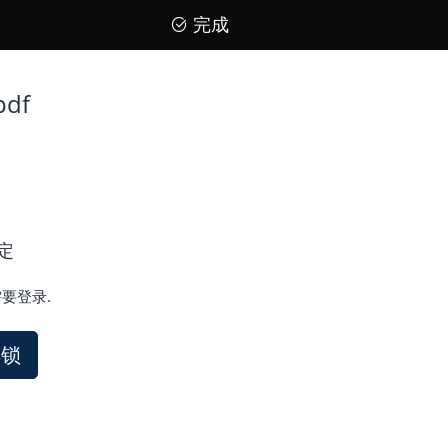
完成
df
定
要登录.
解锁