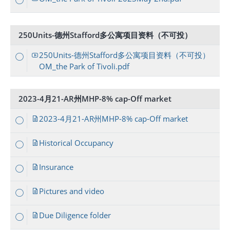
250Units-德州Stafford多公寓项目资料（不可投）
250Units-德州Stafford多公寓项目资料（不可投）
OM_the Park of Tivoli.pdf
2023-4月21-AR州MHP-8% cap-Off market
2023-4月21-AR州MHP-8% cap-Off market
Historical Occupancy
Insurance
Pictures and video
Due Diligence folder