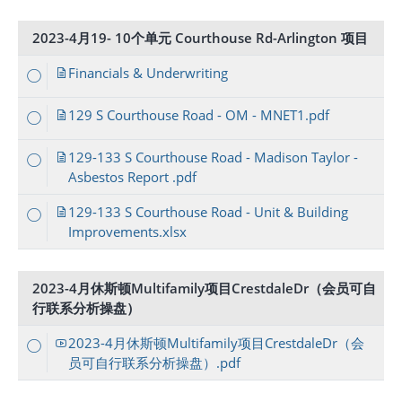
2023-4月19- 10个单元 Courthouse Rd-Arlington 项目
Financials & Underwriting
129 S Courthouse Road - OM - MNET1.pdf
129-133 S Courthouse Road - Madison Taylor -
Asbestos Report .pdf
129-133 S Courthouse Road - Unit & Building
Improvements.xlsx
2023-4月休斯顿Multifamily项目CrestdaleDr（会员可自
行联系分析操盘）
2023-4月休斯顿Multifamily项目CrestdaleDr（会
员可自行联系分析操盘）.pdf