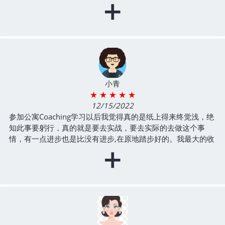
+
了。祝老师和工作人员节日快乐！
- 房产分析师Coaching Program第4期
小青
★ ★ ★ ★ ★
12/15/2022
参加公寓Coaching学习以后我觉得真的是纸上得来终觉浅，绝
知此事要躬行，真的就是要去实战，要去实际的去做这个事
情，有一点进步也是比没有进步,在原地踏步好的。我最大的收
+
获就是收获了很多志同道合的朋友，包括我们小组组员，我觉
得大家非常的亲切，大家都是很积极的鼓励我，帮助我。每周
的组会也是非常有意思，成长收获非常的多，感谢学堂和老师
们，祝福学堂也越办越好（通过学习有close项目）
- 中小型公寓 Coaching Program 2期