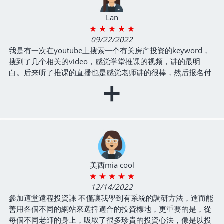
Lan
★ ★ ★ ★ ★
09/22/2022
我是有⼀次在youtube上搜索⼀个有关房产投资的keyword，
搜到了⼏个相关的video，感觉学堂推课的视频，讲的最明
⽩。后来听了推课的直播也是感觉⽼师讲的很棒，然后报名付
+
费。 ⾮常感谢学堂办了这⻔找Deal和法拍的课程，五周的时间
真是收获很⼤。 ⾸先，⽼师给准备了内容丰富的课前加餐，帮
我这个地产投资⼩⽩做了很多准备；其次，好⼏个slide都接近
100⻚，上课⼲货满满，⼏乎每次上课⽼师都要讲到两个半甚
⾄三个⼩时，把在open market上找deal和法拍流程⽤详实的
例⼦系统的讲解给⼤家；⽽且，每位⽼师都是把⾃⼰的经历详
细的分享给⼤家，⽆论是成功的例⼦还是踩过的坑。这⾥我还
要特别感谢美⻄组组⻓Xiao和组员Qing，每次⼩组讨论都⾮常
美西mia cool
佩服她们的leadership以及对于法拍的深⼊理解，和她们都学
★ ★ ★ ★ ★
习了很多。 收获：1.⾮常系统的学习找deal和法拍的各个环
12/14/2022
节，有些概念之前听说过，但是之前并没有完全理解，也不懂
參加這堂遠程投資課 不僅讓我學到有系統的調研方法，進而能
⽤在哪⾥。是听了⽼师的讲解才加深理解的。 2.学习到了各种
善用各個不同的網站來選擇適合的投資標地，更重要的是，從
各样的退出机制，认识到了以终为始的重要性。 3.通过这⻔课
每個不同老師的身上，吸取了很多珍貴的投資心法，像是以投