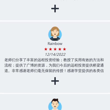
+
我认识了来⾃不同地⽅的有不同背景的⼩伙伴，现在⼀起上课
資者的角度 而非自住的眼光去理性的檢視每一個投資物業，另
学习，将来可以⼀起奋⽃的战友。
外還有很多管理的小訣竅也是十分受用。尤其是yannes老師不
- 房东俱乐部年费会员
厭其煩step by step 的教導我們遠程招租跟管理的細節，讓我
這新手小白對實際操作更有信心，真的很感謝她能在有限的上
課時間內塞滿乾貨，無私的分享她投資地產時摔過的跤跟解決
方案，期許我們大家在以後的投資路上都能避開這些巨坑走得
更順暢
- 远程投资进阶版第10期
Rainbow
★ ★ ★ ★ ★
12/14/2022
老师们分享了丰富的远程投资经验；教授了实用有效的方法和
流程；提供了广博的资源，为我们今后的远程投资提供桥梁通
道。非常感谢老师们毫无保留的传授！感谢学堂提供的各类信
+
息和资源！ 同时通过这门课，结识了同学好友，在今后的实操
中互帮互助有伴同行。非常棒的感觉。感谢学堂相识！
- 远程投资进阶版第10期