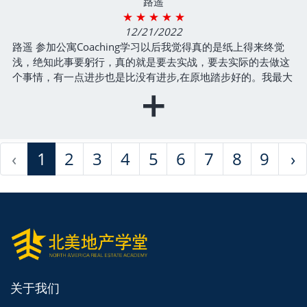
路遥
遥遥领先其它课程。选择Frank老师和wison班主任搭档的课
★ ★ ★ ★ ★
程，你绝对会点赞！最后感谢学堂组织这些课程。
12/21/2022
- Tax Deed 房地产投资5周训练营4期
路遥 参加公寓Coaching学习以后我觉得真的是纸上得来终觉
浅，绝知此事要躬行，真的就是要去实战，要去实际的去做这
个事情，有一点进步也是比没有进步,在原地踏步好的。我最大
+
的收获就是收获了很多志同道合的朋友，包括我们小组组员，
我觉得大家非常的亲切，大家都是很积极的鼓励我，帮助我。
每周的组会也是非常有意思，成长收获非常的多，感谢学堂和
老师们，祝福学堂也越办越好（通过学习有close项目）
- 初级多单元公寓投资12期
‹
1
2
3
4
5
6
7
8
9
›
关于我们