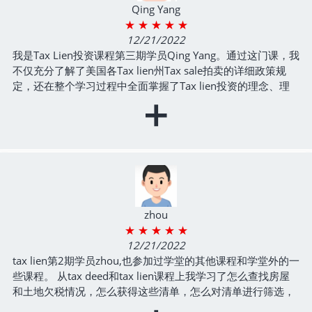
Qing Yang
★ ★ ★ ★ ★
12/21/2022
我是Tax Lien投资课程第三期学员Qing Yang。通过这门课，我
不仅充分了解了美国各Tax lien州Tax sale拍卖的详细政策规
定，还在整个学习过程中全面掌握了Tax lien投资的理念、理
+
论和实操流程。老师在课程中把自己多年Tax lien投资实践所
总结的很多经验教训无私分享给了学员，这每一条经验给我之
后的投资实践带来的帮助，不管是风险规避还是收益获取方
面，其价值都远超参加课程本身所投入的时间和成本。在此感
谢Frank老师和课程班主任Wilson老师的辛勤付出！感谢北美
地产学堂在助力华人族群财富增长领域所做出的努力和成就！
- Tax Lien 房地产债权投资3期
zhou
★ ★ ★ ★ ★
12/21/2022
tax lien第2期学员zhou,也参加过学堂的其他课程和学堂外的一
些课程。 从tax deed和tax lien课程上我学习了怎么查找房屋
和土地欠税情况，怎么获得这些清单，怎么对清单进行筛选，
从而得到最有投资价值的房产和地产，更进一步学习了，怎么