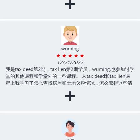
+
对这些房产和地产进行DD，并避免可能的黑洞，收获满满！我
要感谢Frank老师，不愧是新东方名师出身，课程的理论性，
系统性，是我参加的相关课程中最高的，更重要的是Flank老师
的课程具有非常强的可操作性；我还要感谢Wilson班主任，任
劳任怨，非常敬业，组织课程，提醒学员准时参加课程，辅助
老师课程进展，引导学员讨论，收集作业，收集答案，是老师
好助力，是学员的好引导，责任心遥遥领先其它课程。选择
wuming
Frank老师和wison班主任搭档的课程，你绝对会点赞！最后感
★ ★ ★ ★ ★
谢学堂组织这些课程。
12/21/2022
- Tax Lien 房地产债权投资3期
我是tax deed第2期，tax lien第2期学员，wuming,也参加过学
堂的其他课程和学堂外的一些课程。 从tax deed和tax lien课
程上我学习了怎么查找房屋和土地欠税情况，怎么获得这些清
+
单，怎么对清单进行筛选，从而得到最有投资价值的房产和地
产，更进一步学习了，怎么对这些房产和地产进行DD，并避免
可能的黑洞，收获满满！我要感谢Frank老师，不愧是新东方
名师出身，课程的理论性，系统性，是我参加的相关课程中最
高的，更重要的是Flank老师的课程具有非常强的可操作性；我
还要感谢Wilson班主任，任劳任怨，非常敬业，组织课程，提
醒学员准时参加课程，辅助老师课程进展，引导学员讨论，收
集作业，收集答案，是老师好助力，是学员的好引导，责任心