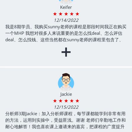
Keifer
★ ★ ★ ★ ★
12/14/2022
我是8期学员、我购买sunny老师的课程是那段时间我正在购买
一个MHP 我想对很多人来说重要的是怎么找deal、怎么评估
deal、怎么找钱、这些当然都在sunny老师的课程里包含了、
+
但这些步骤其实和任何其他房地产都差不多、重要的问题是：
买下来之后我该怎么运营？ Sunny老师的课在这方面对我来说
有巨大的帮助、MHP本身与公寓楼和独栋屋是几乎完全不同的
管理运营方式、这种day-to-day的东西如果你不懂的话那是很
棘手的、但老师的课程里手把手的教给了我这些我即将面对的
问题已经对应的方法、现在我已经成交了我的第一个MHP、老
师的帮助非常大、并且我相信未来很多年内我遇到运营的问题
都会回来复习老师的课！
Jackie
- 移动屋MHP 9期
★ ★ ★ ★ ★
12/15/2022
分析师3期Jackie：加入分析师课程，每节课都能学到非常有用
的方法，运用到实操中，受益匪浅。谢谢 老师们辛勤地工作和
耐心地解答！我也喜欢课上邀请来的嘉宾，把课程的广度提升